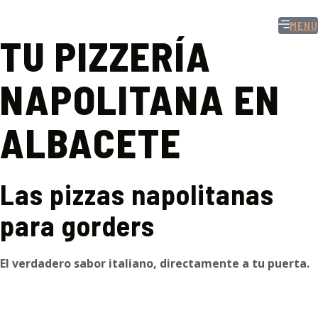
MENÚ
TU PIZZERÍA
NAPOLITANA EN
ALBACETE
Las pizzas napolitanas
para gorders
El verdadero sabor italiano, directamente a tu puerta.
¡Haz
tu pedido ahora para recoger o domicilio
y disfruta
del sabor único de Il Coltello!