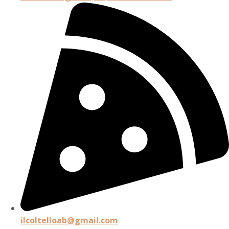
ilcoltelloab@gmail.com