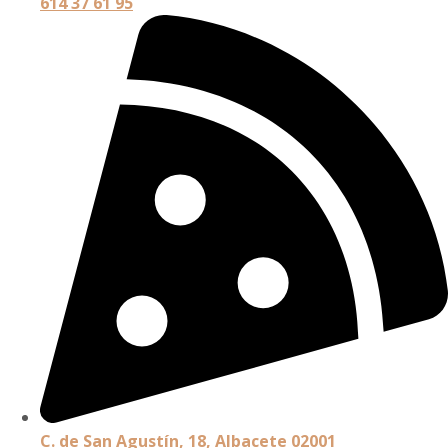
614 37 61 95
C. de San Agustín, 18, Albacete 02001